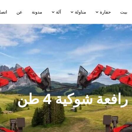
بيت
حفارة
مناولة
آلة
مدونة
عن
اتصا
رافعة شوكية 4 طن