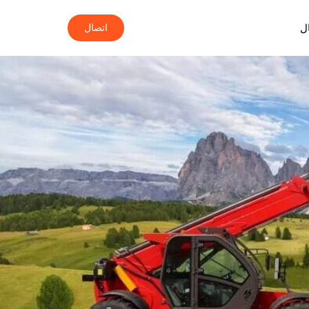
ل
اتصال