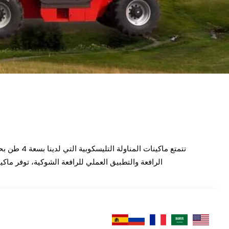
تتمتع ماكينات المناولة التليسكوبية التي لدينا بسعة 4 طن بحمولة قدرها 4 أطنان ونطاق ارتفاع للرفع يبلغ
الرافعة والتطبيق العملي للرافعة الشوكية، توفر ماكينا