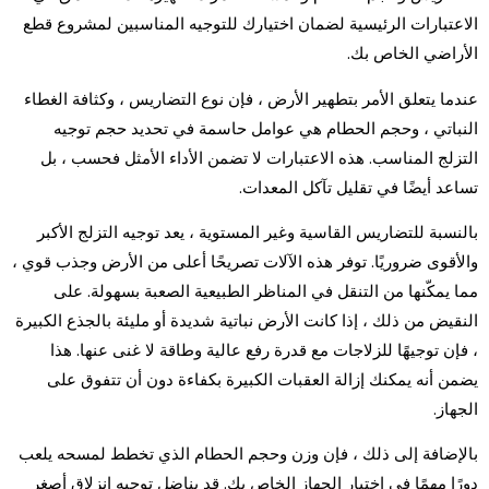
الاعتبارات الرئيسية لضمان اختيارك للتوجيه المناسبين لمشروع قطع
الأراضي الخاص بك.
عندما يتعلق الأمر بتطهير الأرض ، فإن نوع التضاريس ، وكثافة الغطاء
النباتي ، وحجم الحطام هي عوامل حاسمة في تحديد حجم توجيه
التزلج المناسب. هذه الاعتبارات لا تضمن الأداء الأمثل فحسب ، بل
تساعد أيضًا في تقليل تآكل المعدات.
بالنسبة للتضاريس القاسية وغير المستوية ، يعد توجيه التزلج الأكبر
والأقوى ضروريًا. توفر هذه الآلات تصريحًا أعلى من الأرض وجذب قوي ،
مما يمكّنها من التنقل في المناظر الطبيعية الصعبة بسهولة. على
النقيض من ذلك ، إذا كانت الأرض نباتية شديدة أو مليئة بالجذع الكبيرة
، فإن توجيهًا للزلاجات مع قدرة رفع عالية وطاقة لا غنى عنها. هذا
يضمن أنه يمكنك إزالة العقبات الكبيرة بكفاءة دون أن تتفوق على
الجهاز.
بالإضافة إلى ذلك ، فإن وزن وحجم الحطام الذي تخطط لمسحه يلعب
دورًا مهمًا في اختيار الجهاز الخاص بك. قد يناضل توجيه انزلاق أصغر