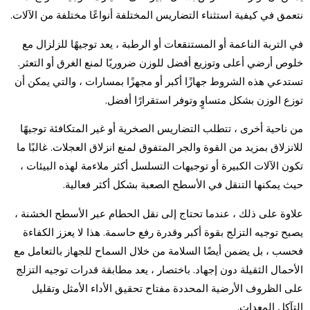
نتعمق في كيفية استثناء التضاريس المختلفة أنواعًا مختلفة من الآلات.
في التربة الناعمة أو المستنقعات أو الرطبة ، يعد توجيهًا للزلزال مع
خلوص أرضي أعلى وتوزيع أفضل للوزن ضروريًا لمنع الغرق أو التعثر.
تستدعي هذه الشروط جهازًا أكبر أو مجهزًا بمسارات ، والتي يمكن أن
توزع الوزن بشكل متساوٍ وتوفر استقرارًا أفضل.
من ناحية أخرى ، تتطلب التضاريس الصخرية أو غير المتكافئة توجيهًا
للانزلاق بمزيد من القوة والجر المتفوق لمنع انزلاق العجلات. غالبًا ما
تكون الآلات الكبيرة أو توجيهات التسلسل أكثر ملاءمة لهذه البيئات ،
حيث يمكنها التنقل في الأسطح الصعبة بشكل أكثر فعالية.
علاوة على ذلك ، عندما تحتاج إلى نقل الحطام عبر الأسطح الخشنة ،
يصبح توجيه التزلج بقوة أكبر وقدرة رفع حاسمة. هذا لا يعزز الكفاءة
فحسب ، بل يضمن أيضًا السلامة من خلال السماح للجهاز بالتعامل مع
الأحمال الثقيلة دون إجهاد. باختصار ، يعد مطابقة قدرات توجيه التزلج
على الظروف الأرضية المحددة مفتاح تحقيق الأداء الأمثل وتقليل
التآكل المعدات.